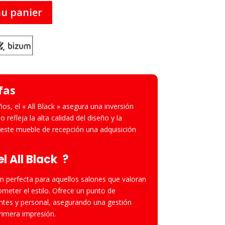
au panier
fas
os, el « All Black » asegura una inversión
 refleja la alta calidad del diseño y la
 este mueble de recepción una adquisición
el All Black ?
ción perfecta para aquellos salones que valoran
ometer el estilo. Ofrece un punto de
entes y personal, asegurando una gestión
primera impresión.