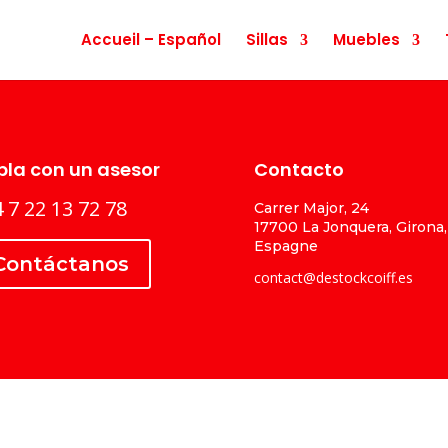
Accueil – Español
Sillas
Muebles
la con un asesor
Contacto
 7 22 13 72 78
Carrer Major, 24
17700 La Jonquera, Girona,
Espagne
Contáctanos
contact@destockcoiff.es