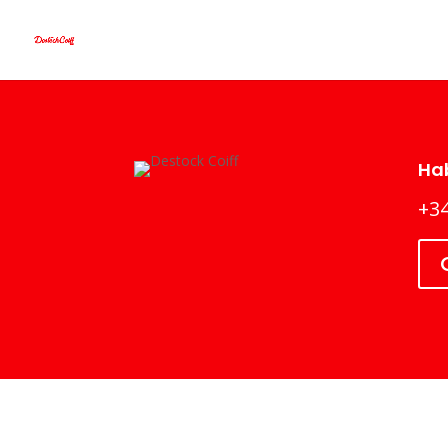
Hab
+34